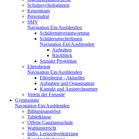
Schulpsychologinnen
Krisenteam
Personalrat
SMV
Navigation Ein/Ausblenden
Schülermitverantwortung
SchülersprecherInnen
Navigation Ein/Ausblenden
Aufgaben
Rückblick
Sozialer Projekttag
Elternbeirat
Navigation Ein/Ausblenden
Elternbeirat - Aktuelles
Aufgaben und Organisation
Kontakt und Ansprechpartner
Verein der Freunde
Gymnasium
Navigation Ein/Ausblenden
Bildungsangebot
Tabletklasse
Offene Ganztagsschule
Wahlunterricht
Indiv. Lernzeitverkürzung