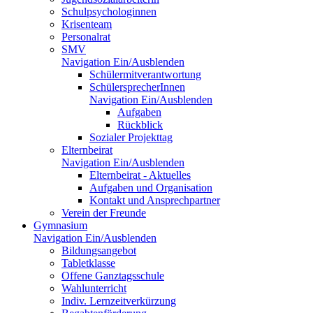
Schulpsychologinnen
Krisenteam
Personalrat
SMV
Navigation Ein/Ausblenden
Schülermitverantwortung
SchülersprecherInnen
Navigation Ein/Ausblenden
Aufgaben
Rückblick
Sozialer Projekttag
Elternbeirat
Navigation Ein/Ausblenden
Elternbeirat - Aktuelles
Aufgaben und Organisation
Kontakt und Ansprechpartner
Verein der Freunde
Gymnasium
Navigation Ein/Ausblenden
Bildungsangebot
Tabletklasse
Offene Ganztagsschule
Wahlunterricht
Indiv. Lernzeitverkürzung