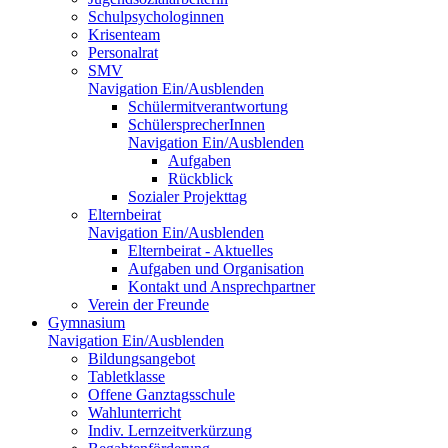
Schulpsychologinnen
Krisenteam
Personalrat
SMV
Navigation Ein/Ausblenden
Schülermitverantwortung
SchülersprecherInnen
Navigation Ein/Ausblenden
Aufgaben
Rückblick
Sozialer Projekttag
Elternbeirat
Navigation Ein/Ausblenden
Elternbeirat - Aktuelles
Aufgaben und Organisation
Kontakt und Ansprechpartner
Verein der Freunde
Gymnasium
Navigation Ein/Ausblenden
Bildungsangebot
Tabletklasse
Offene Ganztagsschule
Wahlunterricht
Indiv. Lernzeitverkürzung