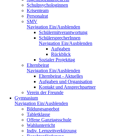
Schulpsychologinnen
Krisenteam
Personalrat
SMV
Navigation Ein/Ausblenden
Schülermitverantwortung
SchülersprecherInnen
Navigation Ein/Ausblenden
Aufgaben
Rückblick
Sozialer Projekttag
Elternbeirat
Navigation Ein/Ausblenden
Elternbeirat - Aktuelles
Aufgaben und Organisation
Kontakt und Ansprechpartner
Verein der Freunde
Gymnasium
Navigation Ein/Ausblenden
Bildungsangebot
Tabletklasse
Offene Ganztagsschule
Wahlunterricht
Indiv. Lernzeitverkürzung