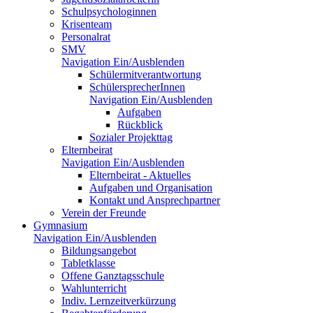
Schulpsychologinnen
Krisenteam
Personalrat
SMV
Navigation Ein/Ausblenden
Schülermitverantwortung
SchülersprecherInnen
Navigation Ein/Ausblenden
Aufgaben
Rückblick
Sozialer Projekttag
Elternbeirat
Navigation Ein/Ausblenden
Elternbeirat - Aktuelles
Aufgaben und Organisation
Kontakt und Ansprechpartner
Verein der Freunde
Gymnasium
Navigation Ein/Ausblenden
Bildungsangebot
Tabletklasse
Offene Ganztagsschule
Wahlunterricht
Indiv. Lernzeitverkürzung