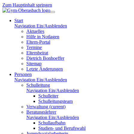
Zum Hauptinhalt springen
Start
Navigation Ein/Ausblenden
Aktuelles
Hilfe in Notlagen
Eltern-Portal
Termine
Elternbeirat
Dietrich Bonhoeffer
Sitemap
Letzte Änderungen
Personen
Navigation Ein/Ausblenden
Schulleitung
Navigation Ein/Ausblenden
Schulleiter
Schulleitungsteam
Verwaltung
(current)
Beratungslehrer
Navigation Ein/Ausblenden
Schullaufbahn
Studien- und Berufswahl
Jugendsozialarbeiterin