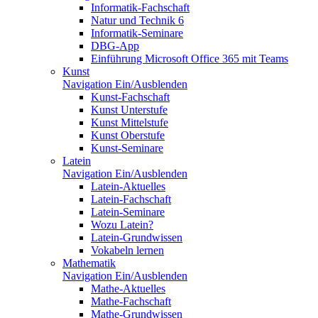
Informatik-Fachschaft
Natur und Technik 6
Informatik-Seminare
DBG-App
Einführung Microsoft Office 365 mit Teams
Kunst
Navigation Ein/Ausblenden
Kunst-Fachschaft
Kunst Unterstufe
Kunst Mittelstufe
Kunst Oberstufe
Kunst-Seminare
Latein
Navigation Ein/Ausblenden
Latein-Aktuelles
Latein-Fachschaft
Latein-Seminare
Wozu Latein?
Latein-Grundwissen
Vokabeln lernen
Mathematik
Navigation Ein/Ausblenden
Mathe-Aktuelles
Mathe-Fachschaft
Mathe-Grundwissen