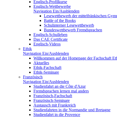
Englisch-Profilkurse
Englisch-Wettbewerbe
Navigation Ein/Ausblenden
Lesewettbewerb der mittelfränkischen Gym
Battle of the Books
Schulinterner Lesewettbewerb
Bundeswettbewerb Fremdsprachen
Englisch-Schulleben
Das CAE Certificate
Englisch-Videos
Ethik
Navigation Ein/Ausblenden
Willkommen auf der Homepage der Fachschaft Et
Aktuelles
Ethik-Fachschaft
Ethik-Seminare
Französisch
Navigation Ein/Ausblenden
Studienfahrt an die Côte d'Azur
Fremdsprachen lernen mal anders
Französisch-Fachschaft
Französisch-Seminare
Austausch mit Frankreich
Studienfahrten in die Normandie und Bretagne
Studienfahrt in die Provence