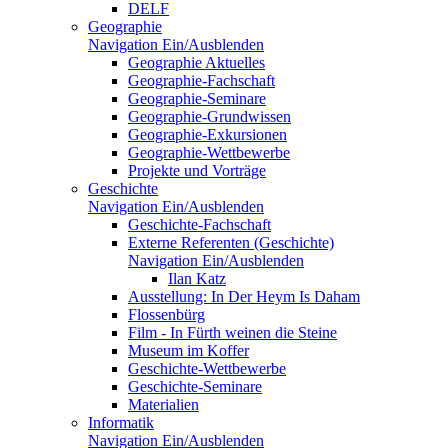
DELF
Geographie
Navigation Ein/Ausblenden
Geographie Aktuelles
Geographie-Fachschaft
Geographie-Seminare
Geographie-Grundwissen
Geographie-Exkursionen
Geographie-Wettbewerbe
Projekte und Vorträge
Geschichte
Navigation Ein/Ausblenden
Geschichte-Fachschaft
Externe Referenten (Geschichte)
Navigation Ein/Ausblenden
Ilan Katz
Ausstellung: In Der Heym Is Daham
Flossenbürg
Film - In Fürth weinen die Steine
Museum im Koffer
Geschichte-Wettbewerbe
Geschichte-Seminare
Materialien
Informatik
Navigation Ein/Ausblenden