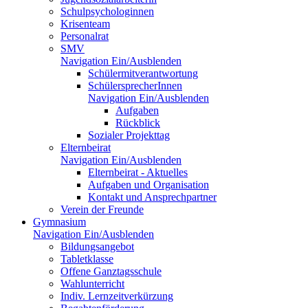
Schulpsychologinnen
Krisenteam
Personalrat
SMV
Navigation Ein/Ausblenden
Schülermitverantwortung
SchülersprecherInnen
Navigation Ein/Ausblenden
Aufgaben
Rückblick
Sozialer Projekttag
Elternbeirat
Navigation Ein/Ausblenden
Elternbeirat - Aktuelles
Aufgaben und Organisation
Kontakt und Ansprechpartner
Verein der Freunde
Gymnasium
Navigation Ein/Ausblenden
Bildungsangebot
Tabletklasse
Offene Ganztagsschule
Wahlunterricht
Indiv. Lernzeitverkürzung