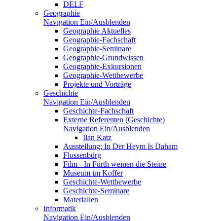
DELF
Geographie
Navigation Ein/Ausblenden
Geographie Aktuelles
Geographie-Fachschaft
Geographie-Seminare
Geographie-Grundwissen
Geographie-Exkursionen
Geographie-Wettbewerbe
Projekte und Vorträge
Geschichte
Navigation Ein/Ausblenden
Geschichte-Fachschaft
Externe Referenten (Geschichte)
Navigation Ein/Ausblenden
Ilan Katz
Ausstellung: In Der Heym Is Daham
Flossenbürg
Film - In Fürth weinen die Steine
Museum im Koffer
Geschichte-Wettbewerbe
Geschichte-Seminare
Materialien
Informatik
Navigation Ein/Ausblenden