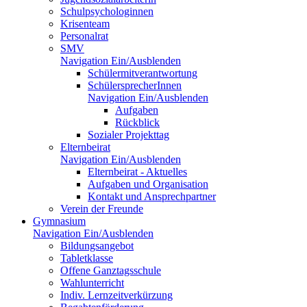
Schulpsychologinnen
Krisenteam
Personalrat
SMV
Navigation Ein/Ausblenden
Schülermitverantwortung
SchülersprecherInnen
Navigation Ein/Ausblenden
Aufgaben
Rückblick
Sozialer Projekttag
Elternbeirat
Navigation Ein/Ausblenden
Elternbeirat - Aktuelles
Aufgaben und Organisation
Kontakt und Ansprechpartner
Verein der Freunde
Gymnasium
Navigation Ein/Ausblenden
Bildungsangebot
Tabletklasse
Offene Ganztagsschule
Wahlunterricht
Indiv. Lernzeitverkürzung