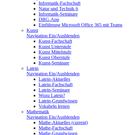
Informatik-Fachschaft
Natur und Technik 6
Informatik-Seminare
DBG-App
Einführung Microsoft Office 365 mit Teams
Kunst
Navigation Ein/Ausblenden
Kunst-Fachschaft
Kunst Unterstufe
Kunst Mittelstufe
Kunst Oberstufe
Kunst-Seminare
Latein
Navigation Ein/Ausblenden
Latein-Aktuelles
Latein-Fachschaft
Latein-Seminare
Wozu Latein?
Latein-Grundwissen
Vokabeln lernen
Mathematik
Navigation Ein/Ausblenden
Mathe-Aktuelles
(current)
Mathe-Fachschaft
Mathe-Grundwissen