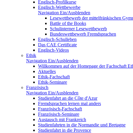
Englisch-Profilkurse
Englisch-Wettbewerbe
Navigation Ein/Ausblenden
Lesewettbewerb der mittelfränkischen Gym
Battle of the Books
Schulinterner Lesewettbewerb
Bundeswettbewerb Fremdsprachen
Englisch-Schulleben
Das CAE Certificate
Englisch-Videos
Ethik
Navigation Ein/Ausblenden
Willkommen auf der Homepage der Fachschaft Et
Aktuelles
Ethik-Fachschaft
Ethik-Seminare
Französisch
Navigation Ein/Ausblenden
Studienfahrt an die Côte d'Azur
Fremdsprachen lernen mal anders
Französisch-Fachschaft
Französisch-Seminare
Austausch mit Frankreich
Studienfahrten in die Normandie und Bretagne
Studienfahrt in die Provence