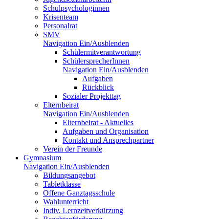
Schulpsychologinnen
Krisenteam
Personalrat
SMV
Navigation Ein/Ausblenden
Schülermitverantwortung
SchülersprecherInnen
Navigation Ein/Ausblenden
Aufgaben
Rückblick
Sozialer Projekttag
Elternbeirat
Navigation Ein/Ausblenden
Elternbeirat - Aktuelles
Aufgaben und Organisation
Kontakt und Ansprechpartner
Verein der Freunde
Gymnasium
Navigation Ein/Ausblenden
Bildungsangebot
Tabletklasse
Offene Ganztagsschule
Wahlunterricht
Indiv. Lernzeitverkürzung