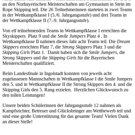
an den Norbayerischen Meisterschaften am Gymnasium in Stein im
Rope Skipping teil. Die 26 Teilnehmerinnen starteten in zwei Teams
in der Wettkampfklasse I (5./6. Jahrgangsstufe) und drei Teams in
der Wettkampfklasse II (7.-9. Jahrgangsstufe).
Von elf teilnehmenden Teams in Wettkampfklasse I erreichten die
Skyskippers Platz 9 und die
Smile Jumpers
Platz 4 . In
Wettkampfklasse II nahmen dieses Jahr acht Teams teil. Die
Dream
Skippers
erreichten Platz 7, die
Strong Skippers
Platz 3 und die
Skipping Girls
Platz 1. Damit haben sich die
Smile Jumpers
, die
Strong Skippers
und die
Skipping Girls
für die Bayerischen
Meisterschaften qualifiziert.
Beim Landesfinale in Ingolstadt konnten von jeweils acht
zugelassenen Mannschaften in Wettkampfklasse I die Smile Jumpers
den 5. und in Wettkampfklasse II die Strong Skippers den 4. und die
Skipping Girls den 5. Rang erzielen. Herzlichen Glückwunsch zu
den tollen Leistungen!
Unsere beiden Schülerinnen der Jahrgangsstufe 12 nahmen als
Kampfsrichter, Betreuer und Glücksbringer am Wettbewerb teil und
sind eine große Unterstützung für das gesamte Team! Vielen Dank
an dieser Stelle!