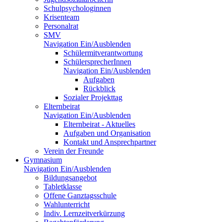
Schulpsychologinnen
Krisenteam
Personalrat
SMV
Navigation Ein/Ausblenden
Schülermitverantwortung
SchülersprecherInnen
Navigation Ein/Ausblenden
Aufgaben
Rückblick
Sozialer Projekttag
Elternbeirat
Navigation Ein/Ausblenden
Elternbeirat - Aktuelles
Aufgaben und Organisation
Kontakt und Ansprechpartner
Verein der Freunde
Gymnasium
Navigation Ein/Ausblenden
Bildungsangebot
Tabletklasse
Offene Ganztagsschule
Wahlunterricht
Indiv. Lernzeitverkürzung