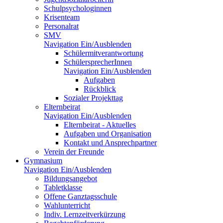
Schulpsychologinnen
Krisenteam
Personalrat
SMV
Navigation Ein/Ausblenden
Schülermitverantwortung
SchülersprecherInnen
Navigation Ein/Ausblenden
Aufgaben
Rückblick
Sozialer Projekttag
Elternbeirat
Navigation Ein/Ausblenden
Elternbeirat - Aktuelles
Aufgaben und Organisation
Kontakt und Ansprechpartner
Verein der Freunde
Gymnasium
Navigation Ein/Ausblenden
Bildungsangebot
Tabletklasse
Offene Ganztagsschule
Wahlunterricht
Indiv. Lernzeitverkürzung