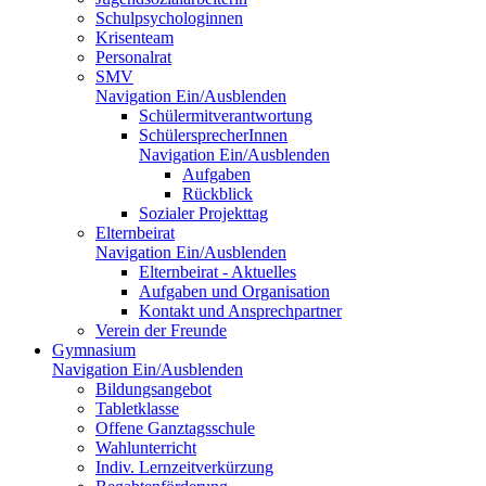
Schulpsychologinnen
Krisenteam
Personalrat
SMV
Navigation Ein/Ausblenden
Schülermitverantwortung
SchülersprecherInnen
Navigation Ein/Ausblenden
Aufgaben
Rückblick
Sozialer Projekttag
Elternbeirat
Navigation Ein/Ausblenden
Elternbeirat - Aktuelles
Aufgaben und Organisation
Kontakt und Ansprechpartner
Verein der Freunde
Gymnasium
Navigation Ein/Ausblenden
Bildungsangebot
Tabletklasse
Offene Ganztagsschule
Wahlunterricht
Indiv. Lernzeitverkürzung