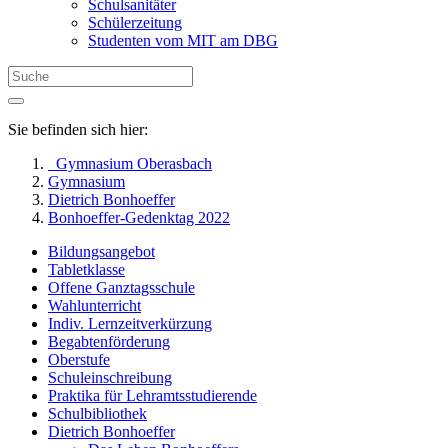
Schulsanitäter
Schülerzeitung
Studenten vom MIT am DBG
Sie befinden sich hier:
Gymnasium Oberasbach
Gymnasium
Dietrich Bonhoeffer
Bonhoeffer-Gedenktag 2022
Bildungsangebot
Tabletklasse
Offene Ganztagsschule
Wahlunterricht
Indiv. Lernzeitverkürzung
Begabtenförderung
Oberstufe
Schuleinschreibung
Praktika für Lehramtsstudierende
Schulbibliothek
Dietrich Bonhoeffer