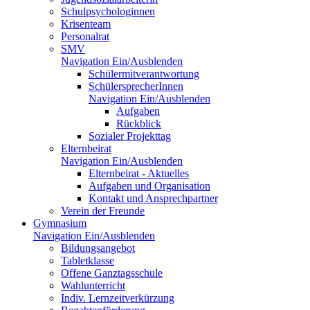
Schulpsychologinnen
Krisenteam
Personalrat
SMV
Navigation Ein/Ausblenden
Schülermitverantwortung
SchülersprecherInnen
Navigation Ein/Ausblenden
Aufgaben
Rückblick
Sozialer Projekttag
Elternbeirat
Navigation Ein/Ausblenden
Elternbeirat - Aktuelles
Aufgaben und Organisation
Kontakt und Ansprechpartner
Verein der Freunde
Gymnasium
Navigation Ein/Ausblenden
Bildungsangebot
Tabletklasse
Offene Ganztagsschule
Wahlunterricht
Indiv. Lernzeitverkürzung