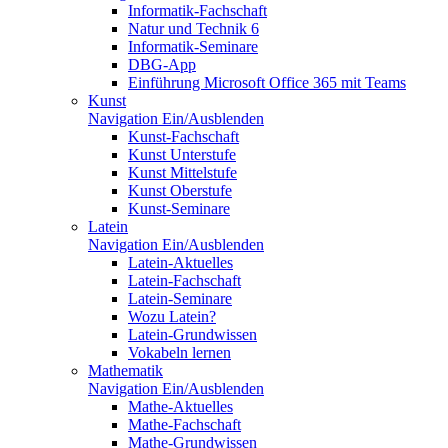
Informatik-Fachschaft
Natur und Technik 6
Informatik-Seminare
DBG-App
Einführung Microsoft Office 365 mit Teams
Kunst
Navigation Ein/Ausblenden
Kunst-Fachschaft
Kunst Unterstufe
Kunst Mittelstufe
Kunst Oberstufe
Kunst-Seminare
Latein
Navigation Ein/Ausblenden
Latein-Aktuelles
Latein-Fachschaft
Latein-Seminare
Wozu Latein?
Latein-Grundwissen
Vokabeln lernen
Mathematik
Navigation Ein/Ausblenden
Mathe-Aktuelles
Mathe-Fachschaft
Mathe-Grundwissen