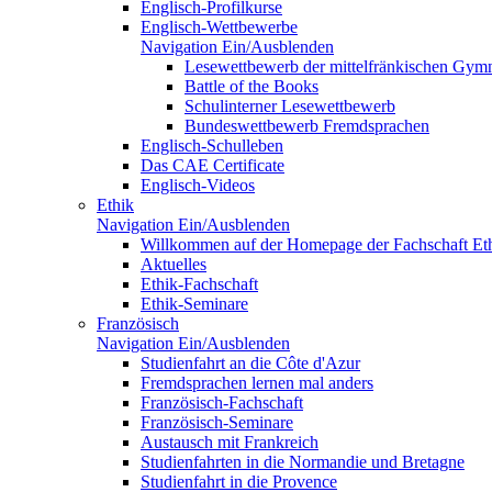
Englisch-Profilkurse
Englisch-Wettbewerbe
Navigation Ein/Ausblenden
Lesewettbewerb der mittelfränkischen Gym
Battle of the Books
Schulinterner Lesewettbewerb
Bundeswettbewerb Fremdsprachen
Englisch-Schulleben
Das CAE Certificate
Englisch-Videos
Ethik
Navigation Ein/Ausblenden
Willkommen auf der Homepage der Fachschaft Et
Aktuelles
Ethik-Fachschaft
Ethik-Seminare
Französisch
Navigation Ein/Ausblenden
Studienfahrt an die Côte d'Azur
Fremdsprachen lernen mal anders
Französisch-Fachschaft
Französisch-Seminare
Austausch mit Frankreich
Studienfahrten in die Normandie und Bretagne
Studienfahrt in die Provence