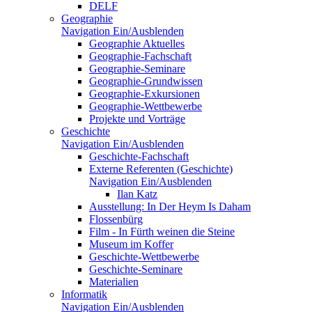
DELF
Geographie
Navigation Ein/Ausblenden
Geographie Aktuelles
Geographie-Fachschaft
Geographie-Seminare
Geographie-Grundwissen
Geographie-Exkursionen
Geographie-Wettbewerbe
Projekte und Vorträge
Geschichte
Navigation Ein/Ausblenden
Geschichte-Fachschaft
Externe Referenten (Geschichte)
Navigation Ein/Ausblenden
Ilan Katz
Ausstellung: In Der Heym Is Daham
Flossenbürg
Film - In Fürth weinen die Steine
Museum im Koffer
Geschichte-Wettbewerbe
Geschichte-Seminare
Materialien
Informatik
Navigation Ein/Ausblenden