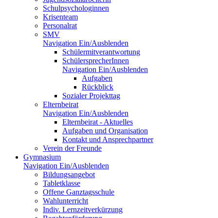
Schulpsychologinnen
Krisenteam
Personalrat
SMV
Navigation Ein/Ausblenden
Schülermitverantwortung
SchülersprecherInnen
Navigation Ein/Ausblenden
Aufgaben
Rückblick
Sozialer Projekttag
Elternbeirat
Navigation Ein/Ausblenden
Elternbeirat - Aktuelles
Aufgaben und Organisation
Kontakt und Ansprechpartner
Verein der Freunde
Gymnasium
Navigation Ein/Ausblenden
Bildungsangebot
Tabletklasse
Offene Ganztagsschule
Wahlunterricht
Indiv. Lernzeitverkürzung